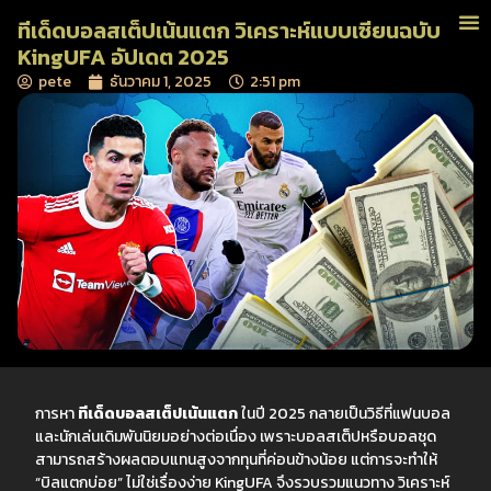
ทีเด็ดบอลสเต็ปเน้นแตก วิเคราะห์แบบเซียนฉบับ
KingUFA อัปเดต 2025
pete
ธันวาคม 1, 2025
2:51 pm
การหา
ทีเด็ดบอลสเต็ปเน้นแตก
ในปี 2025 กลายเป็นวิธีที่แฟนบอล
และนักเล่นเดิมพันนิยมอย่างต่อเนื่อง เพราะบอลสเต็ปหรือบอลชุด
สามารถสร้างผลตอบแทนสูงจากทุนที่ค่อนข้างน้อย แต่การจะทำให้
“บิลแตกบ่อย” ไม่ใช่เรื่องง่าย KingUFA จึงรวบรวมแนวทาง วิเคราะห์