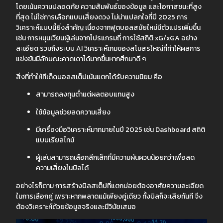
โดยเน้นความปลอดภัย ความสัมพันธ์ของข้อมูล และโอกาสชนะที่สูง
ที่สุด ไม่ใช่การเลือกแบบเสี่ยงดวง ไม่น่าแปลกใจที่ปี 2025 การ
วิเคราะห์แบบนี้ยิ่งสำคัญ เนื่องจากฟุตบอลสมัยใหม่มีตัวแปรเพิ่มขึ้น
เช่น การหมุนเวียนผู้เล่นจากโปรแกรมถี่ การใช้สถิติ xG/xGA อย่าง
ละเอียด รวมถึงระบบ AI วิเคราะห์เกมของสโมสรใหญ่ที่ทำให้ผลการ
แข่งขันมีลักษณะคาดเดาได้มากขึ้นหากศึกษาดี ๆ
สิ่งที่ทำให้ทีเด็ดบอลสเต็ปเน้นแตกได้รับความนิยม คือ
สามารถลงทุนต่ำแต่ผลตอบแทนสูง
ใช้ข้อมูลช่วยลดความเสี่ยง
มีเครื่องมือวิเคราะห์มากมายในปี 2025 เช่น Dashboard สถิติ
แบบเรียลไทม์
ผู้เล่นสามารถเลือกลีกเล็กที่มีความผันผวนน้อยกว่าเพื่อลด
ความเสี่ยงในบิลได้
อย่างไรก็ตาม การสร้างบิลสเต็ปที่แตกบ่อยต้องอาศัยความละเอียด
ในการเลือกคู่ เพราะหากพลาดแม้เพียงคู่เดียว ทั้งบิลก็จะเสียทันที จึง
ต้องวิเคราะห์ด้วยข้อมูลจริงและมีวินัยเสมอ