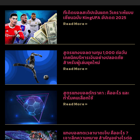
ทีเด็ดบอลสเต็ปเน้นแตก วิเคราะห์แบบ
เซียนฉบับ KingUFA อัปเดต 2025
Read More »
สูตรแทงบอลตามทุน 1,000 ต่อวัน
เทคนิคบริหารเงินอย่างปลอดภัย
สำหรับผู้เล่นยุคใหม่
Read More »
สูตรแทงบอลดักราคา : คืออะไร และ
ทำไมคนเลือกใช้
Read More »
แทงบอลทดเวลาบาดเจ็บ คืออะไร ?
เจาะลึกความหมาย สำคัญอย่างไรต่อ