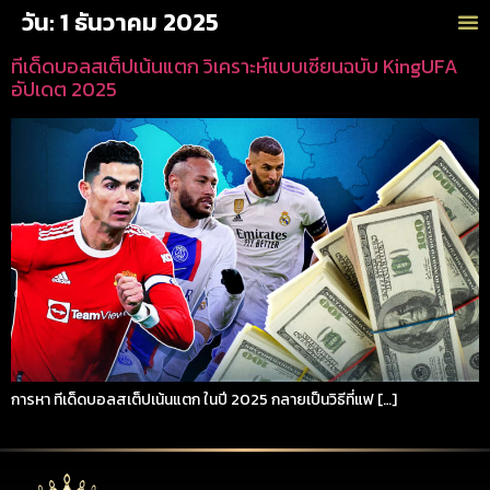
วัน:
1 ธันวาคม 2025
ทีเด็ดบอลสเต็ปเน้นแตก วิเคราะห์แบบเซียนฉบับ KingUFA
อัปเดต 2025
การหา ทีเด็ดบอลสเต็ปเน้นแตก ในปี 2025 กลายเป็นวิธีที่แฟ […]