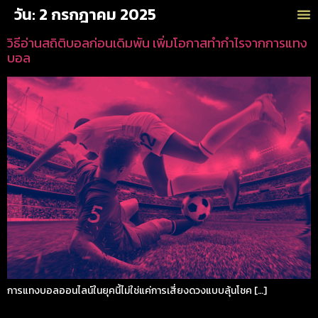
วัน:
2 กรกฎาคม 2025
วิธีอ่านสถิติบอลก่อนเดิมพัน เพิ่มโอกาสทำกำไรจากการแทง
บอล
การแทงบอลออนไลน์ในยุคนี้ไม่ใช่แค่การเสี่ยงดวงแบบลุ้นโชค […]