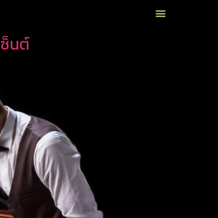
ซ็นต์