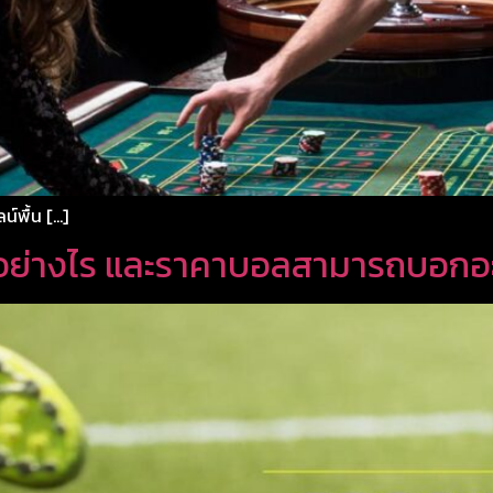
์พื้น […]
ย่างไร และราคาบอลสามารถบอกอะไ