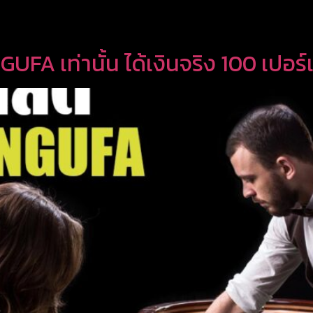
UFA เท่านั้น ได้เงินจริง 100 เปอร์เ