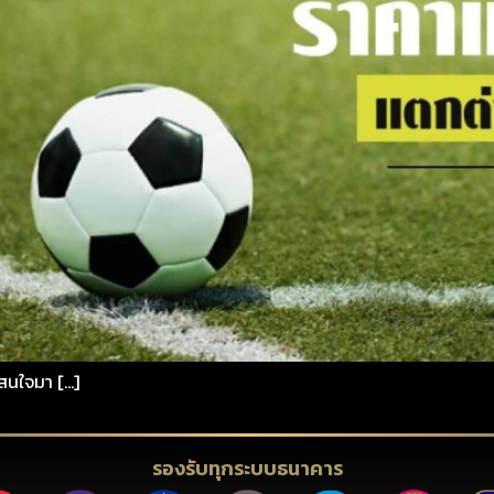
าสนใจมา […]
รองรับทุกระบบธนาคาร