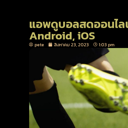
แอพดูบอลสดออนไลน์ ม
Android, iOS
pete
สิงหาคม 23, 2023
1:03 pm