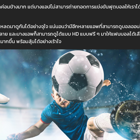
ดค่อนข้างมาก แต่บางแอปไม่สามารถ่ายทอดการแข่งขันฟุตบอลให้เราได
หลดมาดูกันได้อย่างจุใจ แน่นอนว่ามีอีกหลายแอพที่สามารถดูบอลออนไ
หลาย และบางแอพก็สามารถดูได้แบบ HD แบบฟรี ๆ มาให้แฟนบอลได้เลือกใ
กมากขึ้น พร้อมลุ้นได้อย่างเร้าใจ