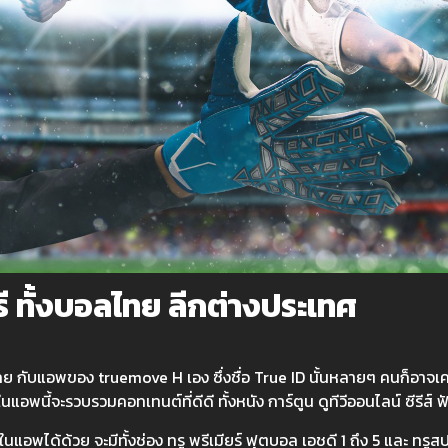
 ทั้งบอลไทย ลีกต่างประเทศ
ย กับแอพของ truemove H เอง ซึ่งชื่อ True ID นั้นหลายๆ คนก็อาจเคย
แอพนี้จะรวบรวมคอทเทนต์ที่ดีดี ทั้งหนัง การ์ตูน ดูทีวีออนไลน์ ซีรีส์ 
พได้ด้วย จะมีทั้งช่อง ทรู พรีเมียร์ ฟุตบอล เอชดี 1 ถึง 5 และ ทรูสปอร