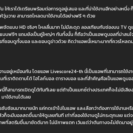
 ให้เราได้เตรียมพร้อมต่อการดูอยู่เสมอ และที่น่าใช้งานอีกอย่างหนึ่ง
ให้วุ่นวาย สามารถโหลดมาใช้งานได้อย่างฟรี ๆ ด้วย
าพชัดแบบ HD จริงๆ ไหลลื่นมาก ไม่มีสะดุด ลองเทียบกับช่องบน TV ดูแ
แบบฟรีๆ แถมยังเป็นคู่ใหญ่ๆ กันทั้งนั้น ก็ถือว่าเป็นแอพดูบอลที่น่าสนใ
ที่ชอบดูทั้งบอล และชอบดูข่าวด้วย คิดว่าแอพนี้เหมาะมากที่ควรโหลดม
านอยู่เหมือนกัน โดยแอพ Livescore24-th นี้เป็นแอพที่lสามารถใช้งาน
ที่เราติดตามได้ ไฮไลท์บอล ตารางบอล และที่สำคัญคือเป็นแอพดูบอ
ี้ก็สามารถเปิดดูได้ทันทีเลย แต่ถ้าเป็นแมทช์ต่างประเทศก็จะไม่มีเสี
 มาใช้งานได้เลย
ะไรซับซ้อนมากมายนัก แค่กดเข้าไปในแอพ และเลือกว่าต้องการใช้งานหรื
แล้วก็จะมีบอลสดขึ้นมาให้ดูเลยทันที เท่าที่ลองใช้งานดูไม่กระตุกเลย แต่จ
ภาพที่สตรีมขึ้นมาชัดดีมาก ไม่มีภาพแตก เว้นแต่ว่าต้นทางจะไม่ชัดมาอยู่