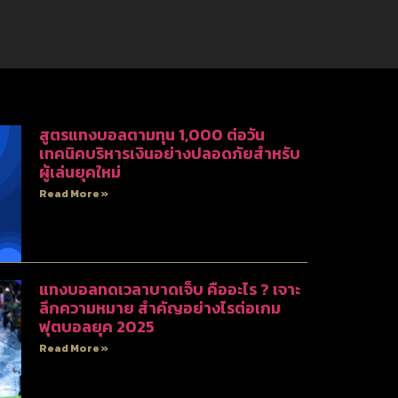
สูตรแทงบอลตามทุน 1,000 ต่อวัน
เทคนิคบริหารเงินอย่างปลอดภัยสำหรับ
ผู้เล่นยุคใหม่
Read More »
แทงบอลทดเวลาบาดเจ็บ คืออะไร ? เจาะ
ลึกความหมาย สำคัญอย่างไรต่อเกม
ฟุตบอลยุค 2025
Read More »