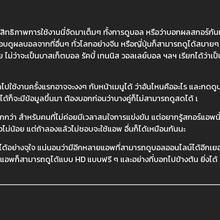
สิทธิภาพการใช้งานนี่จัดมาเต็มๆ ทั้งการดูบอล หรือว่าบอกผลสกอร์กันแบ
ี่ชอบดูผลบอลจากที่อื่นๆ ทั่วโลกอย่างจีน หรือญี่ปุ่นก็สามารถดูได้สบ
วย ไม่ว่าจะเป็นบาสเก็ตบอล รัคบี้ เทนนิส วอลเลย์บอล ฯลฯ เรียกได้ว่า
้าไปใช้งานครั้งแรกอาจจะงงๆ กับหน้าเมนูได้ ว่าอันไหนคืออะไร และกดดู
ด้ก็จะมีข้อมูลขึ้นมา ต้องบอกก่อนว่าบางคู่ก็ไม่สามารถดูสดได้ เ
กว่า สำหรับคนที่ไม่ค่อยมีเวลาสนใจการแข่งขัน แต่อยากรู้สกอร์แอพนี้
จไม่น้อย แต่ถ้าลองแล้วไม่ชอบจะใช้แอพ อื่นก็ได้เหมือนกันนะ
ด้อย่างจุใจ แน่นอนว่ามีอีกหลายแอพที่สามารถดูบอลออนไลน์ได้อีกเยอ
แอพก็สามารถดูได้แบบ HD แบบฟรี ๆ และอย่างที่บอกไปข้างต้น ยิ่งได้