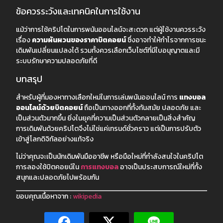
ข้อควรระวังและเทคนิคในการใช้งาน
แม้ว่าการใช้คริปโตในการพนันออนไลน์จะสะดวก แต่ผู้ใช้งานควรระวัง
เรื่อง
ความผันผวนของราคาบิตคอยน์
ซึ่งอาจทำให้กำไรจากการชนะ
เดิมพันเปลี่ยนแปลงได้ รวมทั้งควรเลือกเว็บไซต์ที่มีใบอนุญาตและมี
ระบบรักษาความปลอดภัยที่ดี
บทสรุป
สำหรับผู้ที่มองหาทางเลือกใหม่ในการเล่นพนันออนไลน์ การ
แทงบอล
ออนไลน์ด้วยบิตคอยน์
ถือเป็นทางออกที่ทั้งทันสมัย ปลอดภัย และ
เป็นส่วนตัวมากขึ้น ยิ่งในยุคที่ความเป็นส่วนตัวกลายเป็นสิ่งสำคัญ
การเดิมพันด้วยคริปโตจึงไม่ใช่แค่เทรนด์ชั่วคราว แต่เป็นการปรับตัว
เข้าสู่โลกดิจิทัลอย่างแท้จริง
ไม่ว่าคุณจะเป็นนักเดิมพันมืออาชีพ หรือมือใหม่ที่กำลังสนใจในคริปโต
การลองใช้บิตคอยน์ใน
การแทงบอล
อาจเป็นประสบการณ์ใหม่ที่ทั้ง
สนุกและปลอดภัยไปพร้อมกัน
ขอบคุณเนื้อหาจาก :
wikipedia