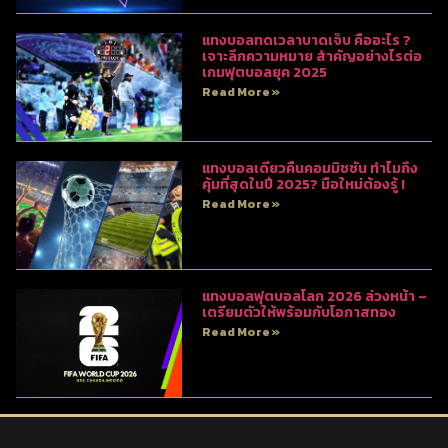
แทงบอลทดเวลาบาดเจ็บ คืออะไร ?
เจาะลึกความหมาย สำคัญอย่างไรต่อ
เกมฟุตบอลยุค 2025
Read More »
แทงบอลเดี่ยวคืนคอมมิชชั่น ทำไมถึง
คุ้มที่สุดในปี 2025? มือใหม่ต้องรู้ !
Read More »
แทงบอลฟุตบอลโลก 2026 ล่วงหน้า –
เตรียมตัวให้พร้อมกับโอกาสทอง
Read More »