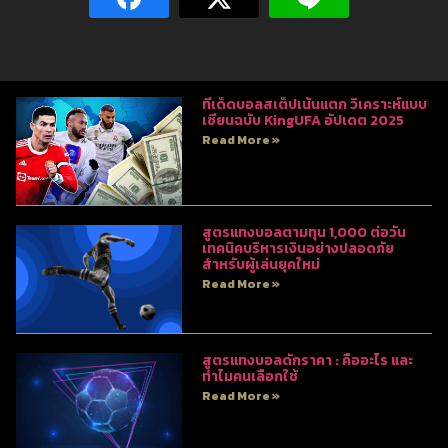
ทีเด็ดบอลสเต็ปเน้นแตก วิเคราะห์แบบ
เซียนฉบับ KingUFA อัปเดต 2025
Read More »
สูตรแทงบอลตามทุน 1,000 ต่อวัน
เทคนิคบริหารเงินอย่างปลอดภัย
สำหรับผู้เล่นยุคใหม่
Read More »
สูตรแทงบอลดักราคา : คืออะไร และ
ทำไมคนเลือกใช้
Read More »