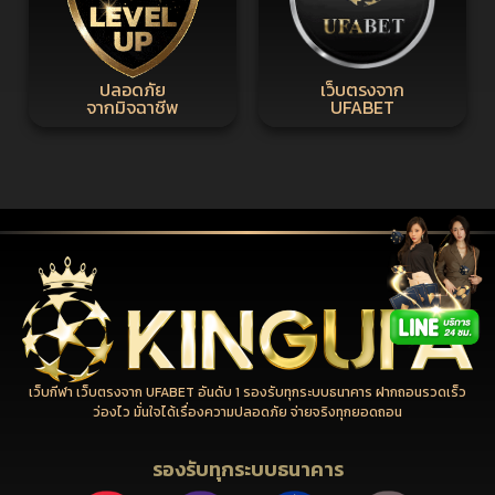
ปลอดภัย
เว็บตรงจาก
จากมิจฉาชีพ
UFABET
เว็บกีฬา เว็บตรงจาก UFABET อันดับ 1 รองรับทุกระบบธนาคาร ฝากถอนรวดเร็ว
ว่องไว มั่นใจได้เรื่องความปลอดภัย จ่ายจริงทุกยอดถอน
รองรับทุกระบบธนาคาร