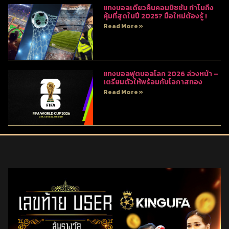
แทงบอลเดี่ยวคืนคอมมิชชั่น ทำไมถึง
คุ้มที่สุดในปี 2025? มือใหม่ต้องรู้ !
Read More »
แทงบอลฟุตบอลโลก 2026 ล่วงหน้า –
เตรียมตัวให้พร้อมกับโอกาสทอง
Read More »