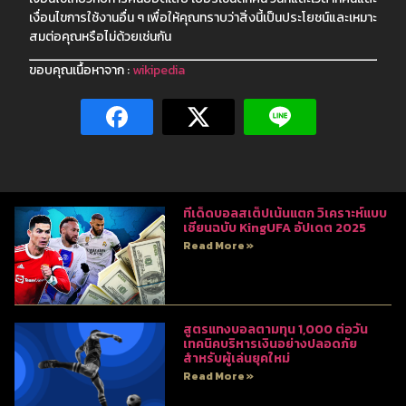
เงื่อนไขการใช้งานอื่น ๆ เพื่อให้คุณทราบว่าสิ่งนี้เป็นประโยชน์และเหมาะ
สมต่อคุณหรือไม่ด้วยเช่นกัน
ขอบคุณเนื้อหาจาก :
wikipedia
ทีเด็ดบอลสเต็ปเน้นแตก วิเคราะห์แบบ
เซียนฉบับ KingUFA อัปเดต 2025
Read More »
สูตรแทงบอลตามทุน 1,000 ต่อวัน
เทคนิคบริหารเงินอย่างปลอดภัย
สำหรับผู้เล่นยุคใหม่
Read More »