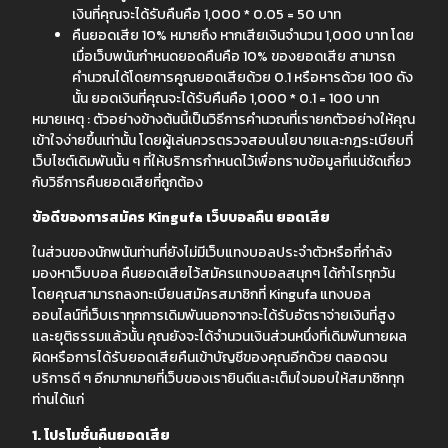
เงินที่คุณจะได้รับคืนคือ 1,000 * 0.05 = 50 บาท
คืนยอดเสีย 10% หมายถึง หากเสียเงินจำนวน 1,000 บาท โดย
เมื่อเว็บพนันกำหนดยอดคืนคือ 10% ของยอดเสีย สามารถ
คำนวณได้โดยการคูณยอดเสียด้วย 0.1 หรือหารด้วย 100 ดัง
นั้น ยอดเงินที่คุณจะได้รับคืนคือ 1,000 * 0.1 = 100 บาท
หมายเหตุ : ตัวอย่างข้างต้นนี้เป็นวิธีการคำนวณที่เรายกตัวอย่างให้คุณ
เข้าใจง่ายขึ้นเท่านั้น โดยผู้เล่นควรตรวจสอบนโยบายและกฎระเบียบที่
เว็บไซต์เดิมพันนั้น ๆ ที่ให้บริการกำหนดไว้เพื่อทราบข้อมูลที่แน่ชัดเกี่ยว
กับวิธีการคืนยอดเสียที่ถูกต้อง
ข้อดีของการสมัคร Kingufa เว็บบอลคืน ยอดเสีย
ในส่วนของนักพนันท่านที่ยังไม่มีเว็บแทงบอลประจำตัวหรือที่กำลัง
มองหาเว็บบอล คืนยอดเสียไว้สมัครแทงบอลสนุกๆ ได้กำไรทุกวัน
โดยคุณสามารถลงทะเบียนสมัครสมาชิกที่ Kingufa แทงบอล
ออนไลน์ที่เว็บเราทุกการเดิมพันนอกจากจะได้รับอัตราจ่ายเงินที่สูง
และยุติธรรมแล้วนั้น คุณยังจะได้จำนวนเงินส่วนหนึ่งที่เดิมพันทายผล
ผิดหรือการได้รับยอดเสียคืนเข้าบัญชีของคุณอีกด้วย ตลอดจน
บริการดี ๆ อีกมากมายที่เว็บของเรายินดีและเต็มใจมอบให้สมาชิกทุก
ท่านได้แก่
1. โปรโมชั่นคืนยอดเสีย