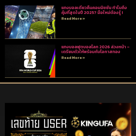
แทงบอลเดี่ยวคืนคอมมิชชั่น ทำไมถึง
คุ้มที่สุดในปี 2025? มือใหม่ต้องรู้ !
Read More »
แทงบอลฟุตบอลโลก 2026 ล่วงหน้า –
เตรียมตัวให้พร้อมกับโอกาสทอง
Read More »