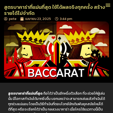
สูตรบาคาร่าที่แม่นที่สุด ใช้ได้ผลจริงทุกครั้ง สร้าง
รายได้ไม่จำกัด
pete
เมษายน 23, 2025
3:44 pm
สูตรบาคาร่าที่แม่นที่สุด
ถือได้ว่าเป็นอีกหนึ่งตัวเลือก ที่จะช่วยให้ผู้เล่น
นั้น มีโอกาสทำเงินได้มากยิ่งขึ้น บอกเลยว่าจะสามารถเล่นแล้วทำเงินได้
ทุกช่วงแน่นอน โดยเป็นวิธีทำเงินที่ตอบโจทย์นักเดิมพันยุคสมัยใหม่ได้
ดีที่สุด หรือจะเรียกได้ว่าเป็น กลลวงบาคาร่า เมื่อใครใช้แนวทางนี้เป็น