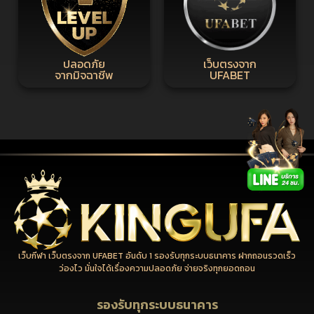
ปลอดภัย
เว็บตรงจาก
จากมิจฉาชีพ
UFABET
เว็บกีฬา เว็บตรงจาก UFABET อันดับ 1 รองรับทุกระบบธนาคาร ฝากถอนรวดเร็ว
ว่องไว มั่นใจได้เรื่องความปลอดภัย จ่ายจริงทุกยอดถอน
รองรับทุกระบบธนาคาร