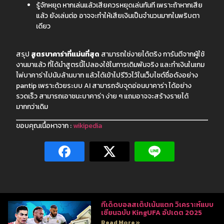
รู้จักหยุด หากเล่นแล้วเสียควรหยุดเล่นทันที เพราะถ้าหากเสีย
แล้ว ยังเล่นต่อ อาจจะทำให้เสียเงินเป็นจำนวนมากในพริบตา
เดียว
สรุป
สูตรบาคาร่าที่แม่นที่สุด
สามารถใช่งายได้ตริง การันตีจากผู้ใช้
งานมาแล้ว ที่ได้นำสูตรนี้ไปลองใช้ในการเดิมพันจริง และทำเงินในเกม
ไพ่บาคาร่าไปนับล้านบาท แล้วได้เข้าไปรีวิวไว้ในเว็บไซต์ชื่อดังอย่าง
pantip เพราะด้วยระบบ AI สามารถจับจุดอ่อนบาคาร่า ได้อย่าง
รวดเร็ว สามารถเอาชนะบาคาร่า ง่าย ๆ แถมอาจจะสร้างรายได้
มากกว่าเดิม
ขอบคุณเนื้อหาจาก :
wikipedia
ทีเด็ดบอลสเต็ปเน้นแตก วิเคราะห์แบบ
เซียนฉบับ KingUFA อัปเดต 2025
Read More »