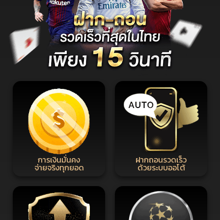
การเงินมั่นคง
ฝากถอนรวดเร็ว
จ่ายจริงทุกยอด
ด้วยระบบออโต้