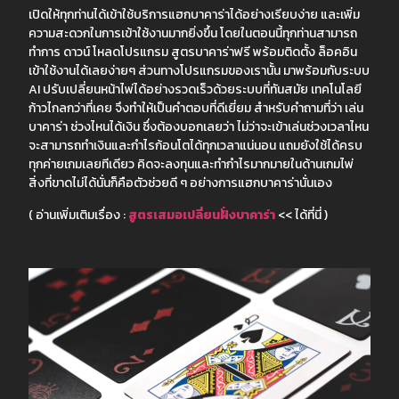
เปิดให้ทุกท่านได้เข้าใช้บริการแฮกบาคาร่าได้อย่างเรียบง่าย และเพิ่ม
ความสะดวกในการเข้าใช้งานมากยิ่งขึ้น โดยในตอนนี้ทุกท่านสามารถ
ทำการ ดาวน์ โหลดโปรแกรม สูตรบาคาร่าฟรี พร้อมติดตั้ง ล็อคอิน
เข้าใช้งานได้เลยง่ายๆ ส่วนทางโปรแกรมของเรานั้น มาพร้อมกับระบบ
AI ปรับเปลี่ยนหน้าไพ่ได้อย่างรวดเร็วด้วยระบบที่ทันสมัย เทคโนโลยี
ก้าวไกลกว่าที่เคย จึงทำให้เป็นคำตอบที่ดีเยี่ยม สำหรับคำถามที่ว่า เล่น
บาคาร่า ช่วงไหนได้เงิน ซึ่งต้องบอกเลยว่า ไม่ว่าจะเข้าเล่นช่วงเวลาไหน
จะสามารถทำเงินและกำไรก้อนโตได้ทุกเวลาแน่นอน แถมยังใช้ได้ครบ
ทุกค่ายเกมเลยทีเดียว คิดจะลงทุนและทำกำไรมากมายในด้านเกมไพ่
สิ่งที่ขาดไม่ได้นั่นก็คือตัวช่วยดี ๆ อย่างการแฮกบาคาร่านั่นเอง
( อ่านเพิ่มเติมเรื่อง :
สูตรเสมอเปลี่ยนฝั่งบาคาร่า
<< ได้ที่นี่ )