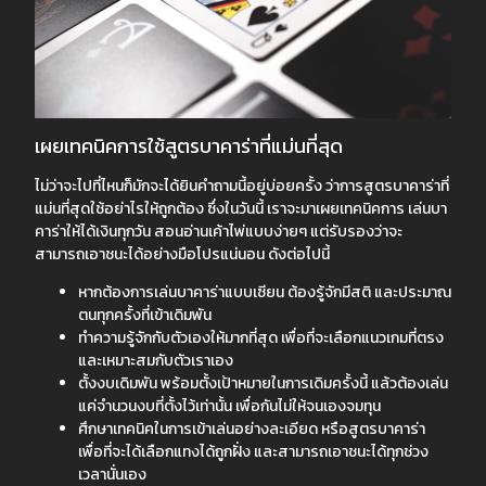
เผยเทคนิคการใช้สูตรบาคาร่าที่แม่นที่สุด
ไม่ว่าจะไปที่ไหนก็มักจะได้ยินคำถามนี้อยู่บ่อยครั้ง ว่าการสูตรบาคาร่าที่
แม่นที่สุดใช้อย่าไรให้ถูกต้อง ซึ่งในวันนี้ เราจะมาเผยเทคนิคการ เล่นบา
คาร่าให้ได้เงินทุกวัน สอนอ่านเค้าไพ่แบบง่ายๆ แต่รับรองว่าจะ
สามารถเอาชนะได้อย่างมือโปรแน่นอน ดังต่อไปนี้
หากต้องการเล่นบาคาร่าแบบเซียน ต้องรู้จักมีสติ และประมาณ
ตนทุกครั้งที่เข้าเดิมพัน
ทำความรู้จักกับตัวเองให้มากที่สุด เพื่อที่จะเลือกแนวเกมที่ตรง
และเหมาะสมกับตัวเราเอง
ตั้งงบเดิมพัน พร้อมตั้งเป้าหมายในการเดิมครั้งนี้ แล้วต้องเล่น
แค่จำนวนงบที่ตั้งไว้เท่านั้น เพื่อกันไม่ให้จนเองจมทุน
ศึกษาเทคนิคในการเข้าเล่นอย่างละเอียด หรือสูตรบาคาร่า
เพื่อที่จะได้เลือกแทงได้ถูกฝั่ง และสามารถเอาชนะได้ทุกช่วง
เวลานั่นเอง