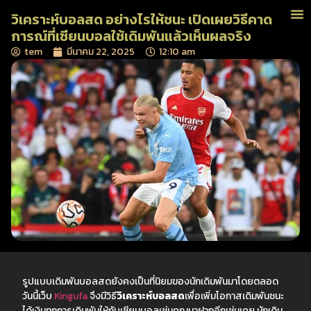
วิเคราะห์บอลสด อย่างไรให้ชนะ เปิดเผยวิธีคาด
การณ์ที่เซียนบอลใช้เดิมพันแล้วเห็นผลจริง
tem
มีนาคม 22, 2025
12:10 am
รูปแบบเดิมพันบอลสดยังคงเป็นที่นิยมของนักเดิมพันมาโดยตลอด
วันนี้เว็บ
Kingufa
จึงมีวิธี
วิเคราะห์บอลสด
เพื่อเพิ่มโอกาสเดิมพันชนะ
ได้เงินทุกการเดิมพันให้กับเซียนบอลเช่นคุณมาฝากอีกเช่นเคย นักเดิม