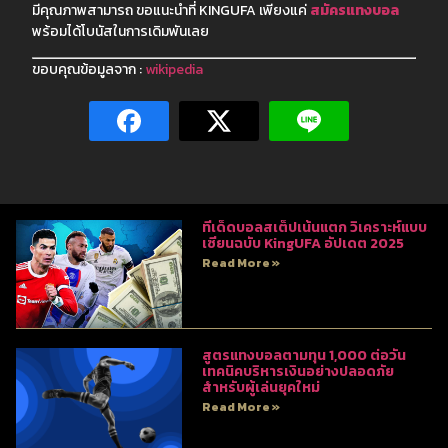
มีคุณภาพสามารถ ขอแนะนำที่ KINGUFA เพียงแค่
สมัครแทงบอล
พร้อมได้โบนัสในการเดิมพันเลย
ขอบคุณข้อมูลจาก :
wikipedia
ทีเด็ดบอลสเต็ปเน้นแตก วิเคราะห์แบบ
เซียนฉบับ KingUFA อัปเดต 2025
Read More »
สูตรแทงบอลตามทุน 1,000 ต่อวัน
เทคนิคบริหารเงินอย่างปลอดภัย
สำหรับผู้เล่นยุคใหม่
Read More »