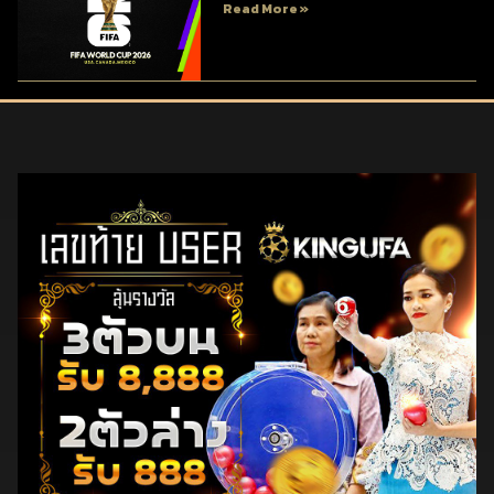
Read More »