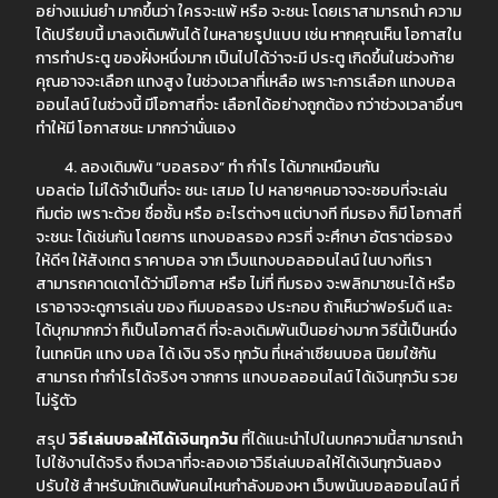
อย่างแม่นยำ มากขึ้นว่า ใครจะแพ้ หรือ จะชนะ โดยเราสามารถนำ ความ
ได้เปรียบนี้ มาลงเดิมพันได้ ในหลายรูปแบบ เช่น หากคุณเห็น โอกาสใน
การทำประตู ของฝั่งหนึ่งมาก เป็นไปได้ว่าจะมี ประตู เกิดขึ้นในช่วงท้าย
คุณอาจจะเลือก แทงสูง ในช่วงเวลาที่เหลือ เพราะการเลือก แทงบอล
ออนไลน์ ในช่วงนี้ มีโอกาสที่จะ เลือกได้อย่างถูกต้อง กว่าช่วงเวลาอื่นๆ
ทำให้มี โอกาสชนะ มากกว่านั่นเอง
ลองเดิมพัน “บอลรอง” ทำ กำไร ได้มากเหมือนกัน
บอลต่อ ไม่ได้จำเป็นที่จะ ชนะ เสมอ ไป หลายๆคนอาจจะชอบที่จะเล่น
ทีมต่อ เพราะด้วย ชื่อชั้น หรือ อะไรต่างๆ แต่บางที ทีมรอง ก็มี โอกาสที่
จะชนะ ได้เช่นกัน โดยการ แทงบอลรอง ควรที่ จะศึกษา อัตราต่อรอง
ให้ดีๆ ให้สังเกต ราคาบอล จาก เว็บแทงบอลออนไลน์ ในบางทีเรา
สามารถคาดเดาได้ว่ามีโอกาส หรือ ไม่ที่ ทีมรอง จะพลิกมาชนะได้ หรือ
เราอาจจะดูการเล่น ของ ทีมบอลรอง ประกอบ ถ้าเห็นว่าฟอร์มดี และ
ได้บุกมากกว่า ก็เป็นโอกาสดี ที่จะลงเดิมพันเป็นอย่างมาก วิธีนี้เป็นหนึ่ง
ในเทคนิค แทง บอล ได้ เงิน จริง ทุกวัน ที่เหล่าเซียนบอล นิยมใช้กัน
สามารถ ทำกำไรได้จริงๆ จากการ แทงบอลออนไลน์ ได้เงินทุกวัน รวย
ไม่รู้ตัว
สรุป
วิธีเล่นบอลให้ได้เงินทุกวัน
ที่ได้แนะนำไปในบทความนี้สามารถนำ
ไปใช้งานได้จริง ถึงเวลาที่จะลองเอาวิธีเล่นบอลให้ได้เงินทุกวันลอง
ปรับใช้ สำหรับนักเดินพันคนไหนกำลังมองหา เว็บพนันบอลออนไลน์ ที่