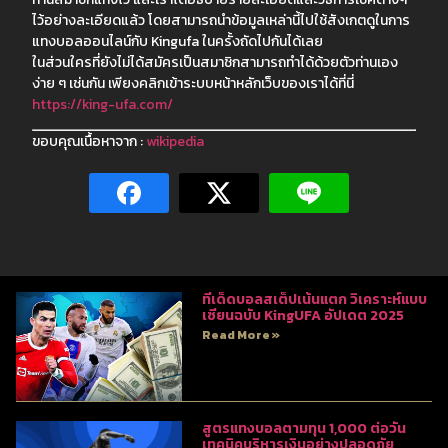
ไว้อย่างละเอียดแล้ว โดยสามารถนำข้อมูลเหล่านี้ไปใช้สังเกตดูในการ
แทงบอลออนไลน์กับ Kingufa ในครั้งถัดไปกันได้เลย
ในส่วนใครที่ยังไม่ได้สมัครเป็นสมาชิกสามารถทำได้ด้วยตัวท่านเอง
ง่าย ๆ เช่นกัน เพียงคลิกเข้าระบบหน้าหลักเว็บของเราได้ที่นี่
https://king-ufa.com/
ขอบคุณเนื้อหาจาก :
wikipedia
ทีเด็ดบอลสเต็ปเน้นแตก วิเคราะห์แบบ
เซียนฉบับ KingUFA อัปเดต 2025
Read More »
สูตรแทงบอลตามทุน 1,000 ต่อวัน
เทคนิคบริหารเงินอย่างปลอดภัย