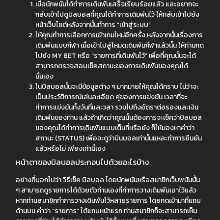
เมื่อนักพนันได้ทำการเดิมพันเสร็จเรียบร้อยแล้ว และอยากจะ
กลับเข้าไปดูบิลบอลที่คุณได้ทำการเดิมพันไว้ ให้กลับเข้าไปยัง
หน้าเว็บไซต์หลังจากนั้นทำการ “เข้าสู่ระบบ”
ให้คุณทำการเลือกการเข้าเกมใหม่อีกครั้ง หลังจากนั้นเรื่องการ
เดิมพันแบบกีฬา เมื่อเข้าไปสู่โหมดเดิมพันกีฬาแล้วนั้น ให้ท่านกด
ไปยัง MY BET หรือ “รายการที่เดิมพันไว้” เพื่อที่คุณนั้นจะได้
สามารถตรวจสอบเช็คสถานะของการเดิมพันของคุณได้
นั่นเอง
ในบิลบอลนั้นจะมีข้อมูลต่าง ๆ มากมายให้คุณได้ทราบ ไม่ว่าจะ
เป็นประวัติการณ์เล่นละเอียด คู่ของการแข่งขัน เวลาที่จะ
ทำการแข่งขันทั้งวันที่และวลา รวมไปถึงอัตราต่อรองและเงิน
เดิมพันของท่าน แล้วถ้าเกิดว่าคุณนั้นต้องการจะเช็คว่าบิลบอล
ของคุณได้ทำการเดิมพันแบบเต็มที่หรือยัง ก็ให้มองหาคำว่า
สถานะ (STATUS) เพื่อจะดูว่าบินบอลเท่านั้นแหละทำการยืนยัน
แล้วหรือไม่ เพียงเท่านี้เอง
หน้าตาของบิลบอลประกอบไปด้วยอะไรบ้าง
อย่างที่บอกไปว่า วิธีเช็ค บิลบอล โดยนักพนันหรือสมาชิกเว็บพนันนั้น
ๆ สามารถดูรายการได้ด้วยตัวท่านเองที่ทำการวางเดิมพันเอาไว้แล้ว
หากท่านสมาชิกทำการวางเดิมพันไว้หลายรายการ โดยกดเข้ามาที่แถบ
ด้านบน คำว่า “รายการ” ใต้แถบหน้าแรก ท่านสมาชิกก็จะสามารถเห็น