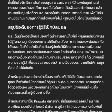
ทั้งนี้ก็เพื่อสิทธิและประโยชน์สูงสุด และอยากให้นักนพนันทุกท่านได้
ตรวจสอบอย่างละเอียด และมั่นใจในการเดิมพันของตัวท่านเอง แล้ว
ถ้าหากมีปัญหาใดก็ตามและอยากให้ท่านติดต่อมาทางทีมงาน เพื่อให้ทีม
งานช่วยกันแก้ปัญหาที่ท่านได้พบเพื่อไม่ให้สูญเงินไปโดยใช่เหตุนั่นเอง
สรุปข้อดีของการรู้วิธีเช็คบิลบอล
ประเด็นเรื่องวิธีเช็คบิลบอลที่ได้นำเสนอมานี้ก็เพื่อให้ผู้เล่นหรือนักพนัน
ได้รู้ในความถูกต้องของการได้เงินคืนกลับมา หากท่านเล่นพนันบอลกับ
โต๊ะบอลนั้น ก็ยิ่งจำเป็นที่จะต้องรู้จักกับวิธีคิดและตรวจสอบบิลบอล
อย่างแน่นอน แต่หากเล่นแทงบอลออนไลน์กับเว็บ Kingufa โดยระบบ
ของทางเว็บจะคิดคำนวณให้กับท่านเรียบร้อย แต่อย่างไรก็ดี นักพนันก็
สมควรจะรู้ไว้ เพื่อตรวจสอบบอลว่า ทางเว็บของเราจ่ายเงินให้ท่านถูก
ต้องหรือไม่เช่นกัน
สำหรับจุดประสงค์การนำเรื่องราวเกี่ยวกับวิธีเช็คบิลบอลมาบอกต่อ
ทุกคนก็เพื่อที่จะให้ทุกท่านจะได้รู้ทัน และคิดเงินตรวจสอบความถูกต้อง
ได้ด้วยตัวเอง เพื่อป้องกันการถูกโกง โดยเฉพาะนักพนันมือใหม่ยิ่ง
ต้องสมควรที่จะรู้เป็นอย่างยิ่ง
สำหรับสมาชิกเว็บ Kingufa หลายท่าน ที่เริ่มแทงบอลออนไลน์ ท่าน
สมาชิกอาจจะยังไม่ค่อยเข้าใจในการดูบิล (Bill) ของการวางเดิมพันที่
ท่านสมาชิกแทงไว้ และเราได้อธิบายรายละเอียดและวิธีการเช็คต่างๆ