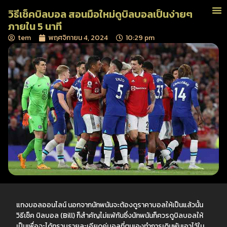
วิธีเช็คบิลบอล สอนมือใหม่ดูบิลบอลเป็นง่ายๆ
ภายใน 5 นาที
tem
พฤศจิกายน 4, 2024
10:29 pm
แทงบอลออนไลน์ นอกจากนักพนันจะต้องดูราคาบอลให้เป็นแล้วนั้น
วิธีเช็ค บิลบอล (Bill) ก็สำคัญไม่แพ้กันซึ่งนักพนันก็ควรดูบิลบอลให้
เป็นเพื่อจะได้ทราบรายละเอียดคู่บอลที่ตนเองทำการเดิมพันเอาไว้ใน