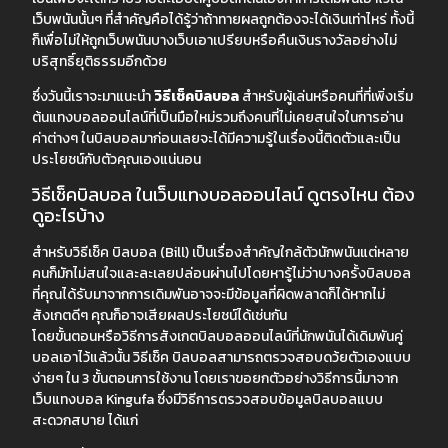
เว็บพนันนั้นๆ ที่สำคัญคือได้รู้ว่าถ้าทายผลถูกต้องจะได้เงินเท่าไหร่ ทั้งนี้
ก็เพื่อไม่ให้ถูกเว็บพนันบางเว็บเอาเปรียบหรือคืนเงินรางวัลอย่างไม่
บริสุทธิ์ยุติธรรมอีกด้วย
ซึ่งวันนี้เราจะมาแนะนำ
วิธีเช็คบิลบอล
สำหรับผู้เล่นหรือคนที่ที่เพิ่งเริ่ม
ต้นแทงบอลออนไลน์ที่เป็นมือใหม่รวมถึงคนที่ไม่เคยสนใจในการอ่าน
ค่าต่างๆ ในบิลบอลมาก่อนเลยจะได้มีความรู้ในเรื่องนี้ติดตัวและเป็น
ประโยชน์กับตัวคุณเองแน่นอน
วิธีเช็คบิลบอล ในเว็บแทงบอลออนไลน์ ดูตรงไหน ต้อง
ดูอะไรบ้าง
สำหรับวิธีเช็ค บิลบอล (Bill) เป็นเรื่องสำคัญใกล้ตัวนักพนันแต่หลาย
คนก็มักไม่สนใจและละเลยปล่อนผ่านไปโดยหารู้ไม่ว่าบางครั้งบิลบอล
ที่คุณได้รับมาจากการเดิมพันอาจจะมีข้อมูลที่ผิดพลาดก็ได้หากไม่
สังเกตดีๆ คุณก็อาจเสียผลประโยชน์ได้เช่นกัน
โดยขั้นตอนหรือวิธีการสังเกตบิลบอลออนไลน์ที่นักพนันได้เดิมพันคู่
บอลเอาไว้แล้วนั้น วิธีเช็ค บิลบอลสามารถตรวจสอบดว้ยตัวเองแบบ
ง่ายๆ ใน 3 ขั้นตอนการใช้งาน โดยเราขอยกตัวอย่างวิธีการนี้มาจาก
เว็บแทงบอล Kingufa ซึ่งมีวิธีการตรวจสอบข้อมูลบิลบอลแบบ
สะดวกสบาย ได้แก่