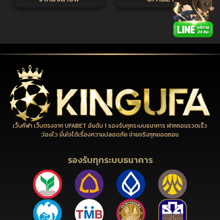
เว็บกีฬา เว็บตรงจาก UFABET อันดับ 1 รองรับทุกระบบธนาคาร ฝากถอนรวดเร็ว
ว่องไว มั่นใจได้เรื่องความปลอดภัย จ่ายจริงทุกยอดถอน
รองรับทุกระบบธนาคาร