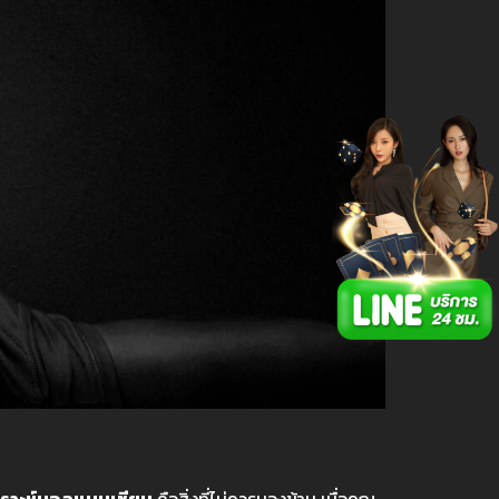
ิเคราะห์บอลแบบเซียน
คือสิ่งที่ไม่ควรมองข้าม เมื่อคุณ