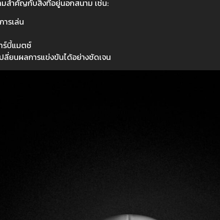
สำคัญกับสิ่งที่อยู่นอกสนาม เช่น:
การเล่น
ร์บี้แมตช์
เปลี่ยนผลการแข่งขันได้อย่างชัดเจน