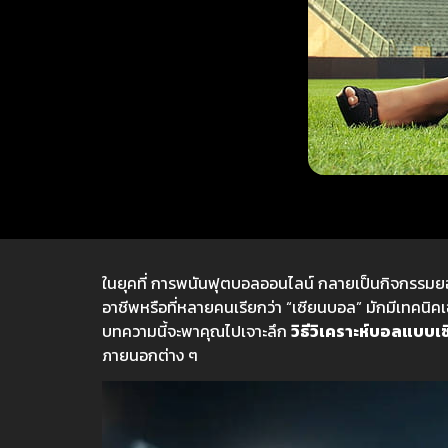
ในยุคที่ การพนันฟุตบอลออนไลน์ กลายเป็นกิจกรรมยอ
อาชีพหรือที่หลายคนเรียกว่า “เซียนบอล” มักมีเทคนิค
บทความนี้จะพาคุณไปเจาะลึก
วิธีวิเคราะห์บอลแบบเ
ภายนอกต่าง ๆ