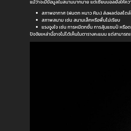
แม้ว่าจะมีข้อมูลในสนามมากมาย แต่เซียนบอลยังให้ความ
สภาพอากาศ (ฝนตก หนาว หิมะ) ส่งผลต่อสไตล์
สภาพสนาม เช่น สนามเล็กหรือพื้นไม่เรียบ
แรงจูงใจ เช่น การหนีตกชั้น การลุ้นแชมป์ หรือดา
ปัจจัยเหล่านี้อาจไม่ได้เห็นในตารางคะแนน แต่สามารถ