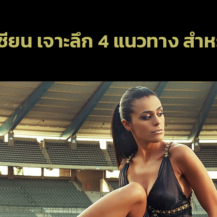
เซียน เจาะลึก 4 แนวทาง สำ