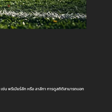
 เช่น พรีเมียร์ลีก หรือ ลาลีกา การดูสถิติสามารถบอก