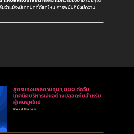
มว่าแม้จะมีเทคนิคที่ดีแค่ไหน การพนันก็ยังมีความ
สูตรแทงบอลตามทุน 1,000 ต่อวัน
เทคนิคบริหารเงินอย่างปลอดภัยสำหรับ
ผู้เล่นยุคใหม่
Read More »