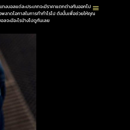
การแทงบอลแต่ละประเภทจะมีราคาแตกต่างกันออกไป
ัวพลาดโอกาสในการทำกำไรไป ดังนั้นเพื่อช่วยให้คุณ
บอลจะมีอะไรบ้างไปดูกันเลย