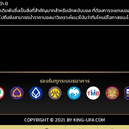
ว่า 0
รเดิมพันซึ่งเป็นสิ่งที่สำคัญมากสำหรับนักพนันบอล ที่ต้องการจะแทงบ
รวมไปถึงยังสามารถนำราคาบอลมาวิเคราะห์แนวโน้มว่าทีมไหนมีโอกาสชนะไ
รองรับทุกระบบธนาคาร
COPYRIGHT © 2021. BY KING-UFA.COM