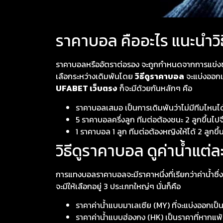
ราคาบอล คืออะไร แนะนำวิธีด
ราคาบอลหรืออัตราต่อรอง จะถูกกำหนดจากการแข่งขันที
เลือกระหว่างเดิมพันโดย
วิธีดูราคาบอล
จะแบ่งออกเ
UFABET เว็บตรง
ก็จะมีด้วยกันหลักๆ คือ
ราคาบอลเสมอ เป็นการเดิมพันว่าไม่มีทีมไหนได้
5 ราคาบอลครึ่งลูก ทีมต่อต้องชนะ 2 ลูกขึ้นไปจ
1 ราคาบอล 1 ลูก ทีมต่อต้องหญิงให้ได้ 2 ลูกขึ
วิธีดูราคาบอล ดูค่าน้ำแต
การแทงบอลราคาบอลจะมีราคาหนึ่งที่เรียกว่าค่าน้ำซึ
จะมีให้เลือกอยู่ 3 ประเภทใหญ่ๆ นั่นก็คือ
ราคาค่าน้ำแบบมาเลเซีย (MY) ที่จะแบ่งออกเป็นค
ราคาค่าน้ำแบบฮ่องกง (HK) เป็นราคาที่หากแพ้