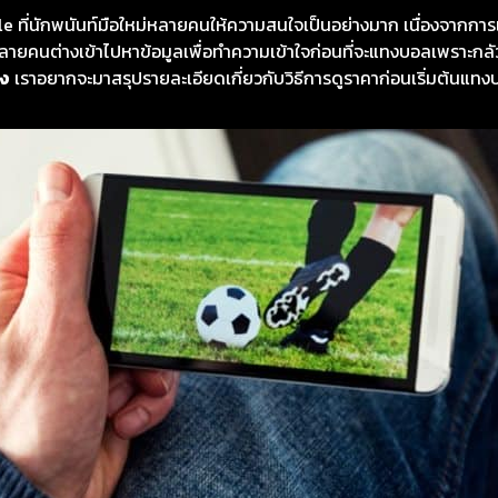
e ที่นักพนันท์มือใหม่หลายคนให้ความสนใจเป็นอย่างมาก เนื่องจาก
งหลายคนต่างเข้าไปหาข้อมูลเพื่อทำความเข้าใจก่อนที่จะแทงบอลเพราะกล
รง
เราอยากจะมาสรุปรายละเอียดเกี่ยวกับวิธีการดูราคาก่อนเริ่มต้นแทง