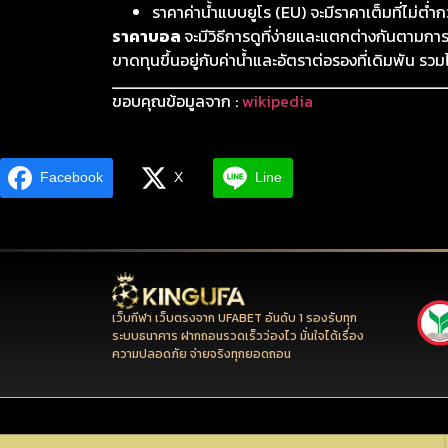
ราคาค่าน้ำแบบยูโร (EU) จะมีราคาเต็มที่ไม่ต่ำก
ราคาบอล
จะมีวิธีการดูที่ง่ายและแตกต่างกันตามกา
ขาดทุนขึ้นอยู่กับค่าน้ำและอัตราต่อรองที่เดิมพัน 
ขอบคุณข้อมูลจาก :
wikipedia
Facebook
X
Line
เว็บกีฬา เว็บตรงจาก UFABET อันดับ 1 รองรับทุก
ระบบธนาคาร ฝากถอนรวดเร็วว่องไว มั่นใจได้เรื่อง
ความปลอดภัย จ่ายจริงทุกยอดถอน