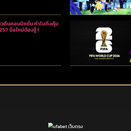
วคืนคอมมิชชั่น ทำไมถึงคุ้ม
25? มือใหม่ต้องรู้ !