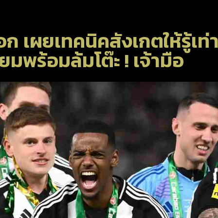
 เผยเทคนิคสังเกตให้รู้เท่า
ยมพร้อมล้มโต๊ะ ! เจ้ามือ