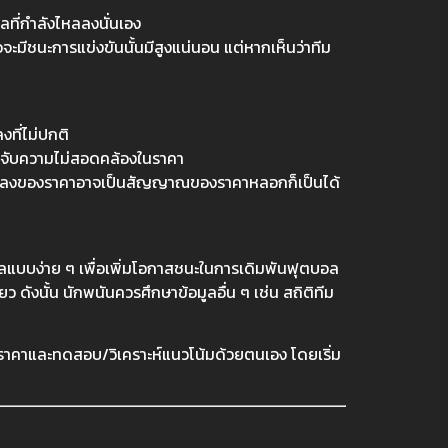
ที่กำลังไหลลงนั่นเอง
อจะมีชนะการแข่งขันนั้นมีสูงแน่นอน แต่หากเห็นว่าทีม
ที่ไม่ปกติ
วจจับความไม่สอดคล้องในราคา
ี่ยนแปลงของราคาอาจเป็นสัญญาณของราคาหลอกก็เป็นได้
ไหลแบบง่าย ๆ เพื่อเพิ่มโอกาสชนะในการเดิมพันฟุตบอล
 ดังนั้น นักพนันควรศึกษาข้อมูลอื่น ๆ เช่น สถิติทีม
ามราคาและทดสอบ/วิเคราะห์แนวโน้มด้วยตนเอง โดยเริ่ม