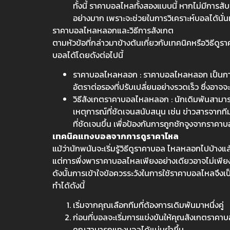
ทั้งนี้ ราคาบอลไหลทั้งสองแบบนี้ หากไม่มีการ
อย่างมาก เพราะจะช่วยในการวิเคราะห์บอลได้นั่น
ราคาบอลไหลหลอกและวิธีการสังเกต
ตามหัวข้อที่กล่าวมาข้างต้นเกี่ยวกับเทคนิคหรือวิธ
บอลได้โดยดังต่อไปนี้
ราคาบอลไหลหลอก : ราคาบอลไหลหลอก เป็นการปรั
อัตราต่อรองที่ปรับเปลี่ยนอย่างรวดเร็ว ซึ่งอ
วิธีสังเกตราคาบอลไหลหลอก : นักเดิมพันสามาร
เหตุการณ์ที่ชัดเจนสนับสนุน เช่น ข่าวสารจากทีม
ที่ชัดเจนขึ้น เพื่อป้องกันการถูกชักจูงจากรา
เทคนิคแทงบอลจากการดูราคาไหล
แม้ว่านักพนันจะเริ่มรู้วิธีดูราคาบอล ไหลหลอกไปบ้างแล
แต่การพึ่งพาราคาบอลไหลเพียงอย่างเดียวอาจไม่เพียง
ดังนั้นการเข้าใจข้อควรระวังในการใช้ราคาบอลไหลจ
ทำได้ดังนี้
เริ่มจากคุณเลือกทีมที่ต้องการเดิมพันมาหนึ่งคู่
ก่อนที่บอลจะเริ่มการแข่งขันให้คุณสังเกตราค
คุณสามารถแทงบอลได้แม่นยำขึ้น