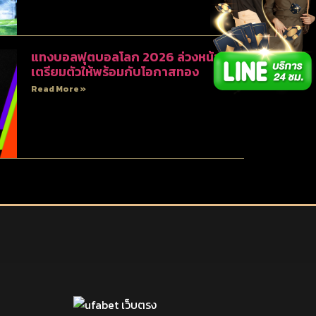
แทงบอลฟุตบอลโลก 2026 ล่วงหน้า –
เตรียมตัวให้พร้อมกับโอกาสทอง
Read More »