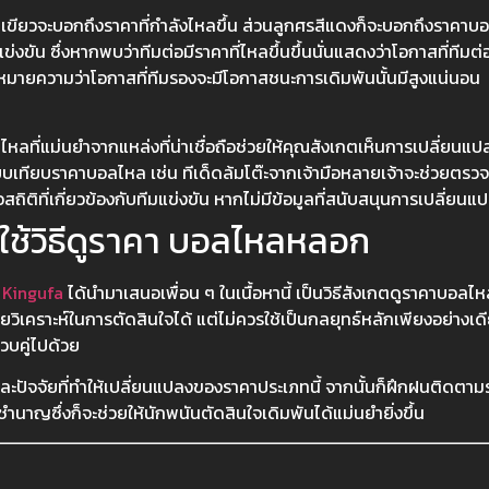
ยวจะบอกถึงราคาที่กำลังไหลขึ้น ส่วนลูกศรสีแดงก็จะบอกถึงราคาบอล
ขัน ซึ่งหากพบว่าทีมต่อมีราคาที่ไหลขึ้นขึ้นนั่นแสดงว่าโอกาสที่ทีมต่
หมายความว่าโอกาสที่ทีมรองจะมีโอกาสชนะการเดิมพันนั้นมีสูงแน่นอน
ที่แม่นยำจากแหล่งที่น่าเชื่อถือช่วยให้คุณสังเกตเห็นการเปลี่ยนแปลง
บเทียบราคาบอลไหล เช่น ทีเด็ดล้มโต๊ะจากเจ้ามือหลายเจ้าจะช่วยตร
สถิติที่เกี่ยวข้องกับทีมแข่งขัน หากไม่มีข้อมูลที่สนับสนุนการเปล
ใช้วิธีดูราคา บอลไหลหลอก
บ
Kingufa
ได้นำมาเสนอเพื่อน ๆ ในเนื้อหานี้ เป็นวิธีสังเกตดูราคาบอล
ิเคราะห์ในการตัดสินใจได้ แต่ไม่ควรใช้เป็นกลยุทธ์หลักเพียงอย่างเดียว
วบคู่ไปด้วย
้นและปัจจัยที่ทำให้เปลี่ยนแปลงของราคาประเภทนี้ จากนั้นก็ฝึกฝนติดต
ำนาญซึ่งก็จะช่วยให้นักพนันตัดสินใจเดิมพันได้แม่นยำยิ่งขึ้น