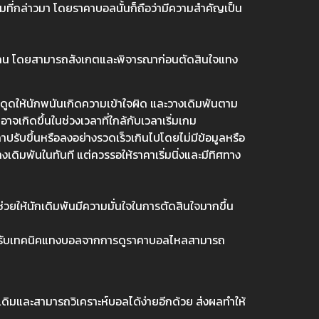
มที่กล่าวมา โดยราคาบอลนั้นก็ถือว่ามีความสำคัญเป็น
 ทุกคน โดยสามารถสังเกตและพิจารณาก่อนตัดสินใจแทง
ดูดให้นักพนันเกิดความเข้าใจผิด และวางเดิมพันตาม
เกิดขึ้นในช่วงเวลาที่ใกล้กับเวลาเริ่มเกม
ับขึ้นหรือลงอย่างรวดเร็วเกินไปโดยไม่มีข้อมูลหรือ
เดิมพันในทันที แต่ควรรอให้ราคาเริ่มนิ่งและมีทิศทาง
่ช่วยให้นักเดิมพันมีความมั่นใจในการตัดสินใจมากขึ้น
 สำหรับเทคนิคแทงบอลจากการดูราคาบอลไหลสามารถ
ดิมและสามารถวิเคราะห์บอลได้ง่ายอีกด้วย ส่งผลทำให้