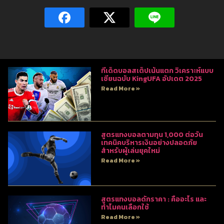
ทีเด็ดบอลสเต็ปเน้นแตก วิเคราะห์แบบ
เซียนฉบับ KingUFA อัปเดต 2025
Read More »
สูตรแทงบอลตามทุน 1,000 ต่อวัน
เทคนิคบริหารเงินอย่างปลอดภัย
สำหรับผู้เล่นยุคใหม่
Read More »
สูตรแทงบอลดักราคา : คืออะไร และ
ทำไมคนเลือกใช้
Read More »