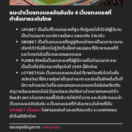
แนะนำเว็บแทงบอลจัดอันดับ
4
เว็บแทงบอลที่
กำลังมาแรงในไทย
UFABET เป็นเว็บที่โดดเด่นมากที่สุด ที่ปฎิเสธไม่ได้ว่ามีผู้ใช้งาน
เป็นจำนวนมาก และมีความมั่นคง ปลอดภัย จ่ายจริง
SBOBET เป็นเว็บแทงบอลที่อยู่คู่กับคนไทยมาเป็นเวลายาวนาน
เรียกได้ว่าไม่มีใครไม่รู้จักเว็บนี้อย่างแน่นอน ที่มีราคาบอลที่ดี
และโดดเด่นในเรื่องของเกมแทงบอล
FUN88 อีกหนึ่งเว็บแทงบอลที่มีผู้ใช้งานเป็นจำนวนมาก และ
เป็นเว็บที่น่าใช้งานมากที่สุดในปี 2565 นี้อีกด้วย
LOTBETASIA เว็บแทงบอลออนไลน์ ที่มาพร้อมกับโปรโมชั่น
สมัครใหม่ ที่มีความคุ้มค่าเป็นอย่างมาก และยังเป็นอีกหนึ่งเว็บที่
มีความโดดเด่น ในเรื่องของเกมแทงบอลออนไลน์เช่นเดียวกัน
สรุป พนันบอลออนไลน์ มีจุดเด่นและข้อดีอย่างไรหลายคนคงเข้าใจ
กันแล้ว เพราะในบทความนนี้ได้อธิบายให้เข้าใจง่าย และยังมีการแนะนำ
เว็บแทงบอลจัดอันดับ 4 เว็บแทงบอลที่กำลังมาแรงในไทยที่เป็น
UFABET
เว็บตรง
ไม่ผ่านเอเย่นต์ ของแท้ของจริง ระบบฝากถอน
อัตโนมัติอีกด้วย
ขอบคุณข้อมูลจาก :
wikipedia