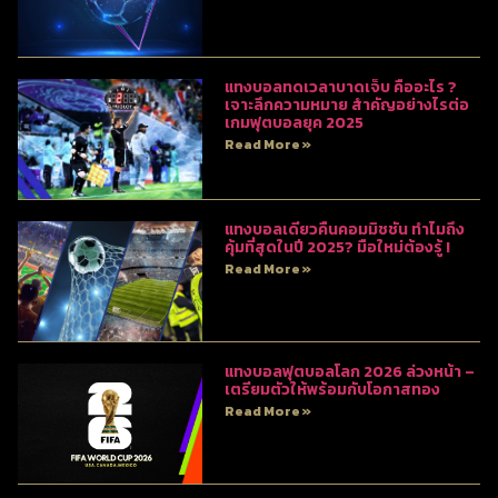
แทงบอลทดเวลาบาดเจ็บ คืออะไร ?
เจาะลึกความหมาย สำคัญอย่างไรต่อ
เกมฟุตบอลยุค 2025
Read More »
แทงบอลเดี่ยวคืนคอมมิชชั่น ทำไมถึง
คุ้มที่สุดในปี 2025? มือใหม่ต้องรู้ !
Read More »
แทงบอลฟุตบอลโลก 2026 ล่วงหน้า –
เตรียมตัวให้พร้อมกับโอกาสทอง
Read More »