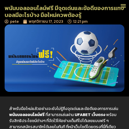
พนันบอลออนไลน์ฟรี มีจุดเด่นและข้อดีของการแทง
บอลมีอะไรบ้าง มือใหม่ควพต้องรู้
pete
พฤศจิกายน 17, 2023
12:21 pm
สำหรับมือใหม่แล้วอย่างจะยังไม่รู้ถึงจุดเด่นและข้อดีของการการเล่น
พนันบอลออนไลน์ฟรี
ที่สามารถเล่นผ่าน
UFABET
เว็บตรง
พร้อม
รับสิทธิประโยชน์ต่างๆ ที่จัดไว้ให้อย่างเต็มทีไปได้เลยแบบฟรี ๆ
สามารถสมัครสมาชิกได้เลยในทันที ที่หน้าเว็บไซต์โดยตรงที่นี่ที่เดียว