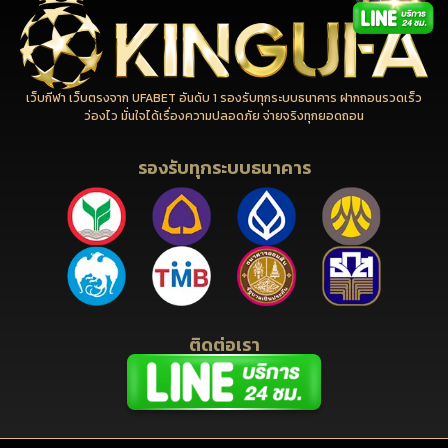
เว็บกีฬา เว็บตรงจาก UFABET อันดับ 1 รองรับทุกระบบธนาคาร ฝากถอนรวดเร็ว
ว่องไว มั่นใจได้เรื่องความปลอดภัย จ่ายจริงทุกยอดถอน
รองรับทุกระบบธนาคาร
ติดต่อเรา